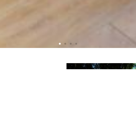
NICHÉ DANS UN
PETIT CREUX DE
NATURE...
Au bout du chemin de
pierre la maison
Lacampagne
s’ouvre à
vous… deux bâtisses du